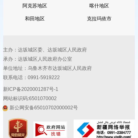
阿克苏地区
喀什地区
（八）
具备拟任职位所要求的其他
和田地区
克拉玛依市
资格条件。
报考行政机关中行政处罚决定审
主办：达坂城区委、达坂城区人民政府
核、行政复议、行政裁决、法律顾问等
承办：达坂城区人民政府办公室
职位的，应当取得法律职业资格。
单位地址：乌鲁木齐市达坂城区人民政府
驻疆部队现役军人、在新
疆
工作的
联系电话：0991-5919222
新ICP备2020001287号-1
各类国家工作人员、援疆干部
人才
、新
网站标识码:6501070002
疆户籍人员的配偶
、
子女
和未婚兄弟姐
新公网安备65010702000002号
妹
可视同关系人工作所在地户籍，可报
考专门面向新疆户籍（生源）或当地户