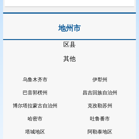
在维护祖国统一、民族团结、社会稳定
等大是大非问题上，旗帜鲜明，立场坚
地州市
定。
（四）
具有良好的政治素质和道德
区县
品行。
其他
（五）
具有正常履行职责的身体条
乌鲁木齐市
伊犁州
件和心理素质。
巴音郭楞州
昌吉回族自治州
（六）
具有符合职位要求的工作能
博尔塔拉蒙古自治州
克孜勒苏州
力。
哈密市
吐鲁番市
（七）
一般应具有大学专科及以上
塔城地区
阿勒泰地区
文化程度。