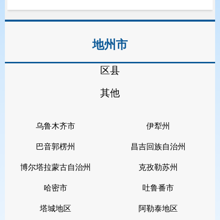
不发生规模性返贫的底线。
二、哪些人能享受帮扶？
——5
类
地州市
困难人群全覆盖
区县
不管是以前的
“防止返贫监测户”，
其他
还是平时说的“低保户”“特困户”，现在
统一纳入“低收入人口”范围，
具体包括
乌鲁木齐市
伊犁州
5
类人，符合条件就能享帮扶：
巴音郭楞州
昌吉回族自治州
低保户：家里人平均收入低于当地
博尔塔拉蒙古自治州
克孜勒苏州
低保标准，财产也符合规定的家庭（比
哈密市
吐鲁番市
如没豪车豪宅）。
塔城地区
阿勒泰地区
特困人员：没劳动能力、没生活来