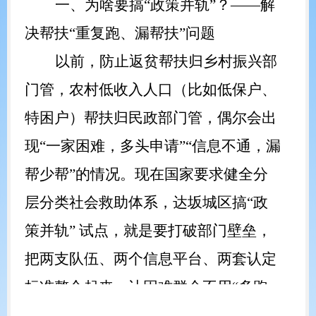
一、为啥要搞
“
政策并轨
”
？
——
解
决帮扶
“
重复跑、漏帮扶
”
问题
以前，防止返贫帮扶归乡村振兴部
门管，农村低收入人口（比如低保户、
特困户）帮扶归民政部门管，偶尔会出
现
“一家困难，多头申请”“信息不通，漏
帮少帮”的情况。现在国家要求健全分
层分类社会救助体系，达坂城区搞“政
策并轨” 试点，就是要打破部门壁垒，
把两支队伍、两个信息平台、两套认定
标准整合起来，让困难群众不用“多跑
腿”，该享的帮扶一个都少不了，守住