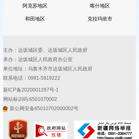
阿克苏地区
喀什地区
源，还没人赡养
/
抚养的老人、残疾人、
和田地区
克拉玛依市
未满
16
岁的孩子。
低保边缘户：收入比低保标准高一
点（不超过
1.5
倍），但没纳入低保，生
主办：达坂城区委、达坂城区人民政府
活仍困难的家庭。
承办：达坂城区人民政府办公室
单位地址：乌鲁木齐市达坂城区人民政府
刚性支出困难户：收入没超当地居
联系电话：0991-5919222
民人均可支配收入，但过
12
个月里，因
新ICP备2020001287号-1
为看病、上学、受灾等花了大钱，刚性
网站标识码:6501070002
支出占年收入一半以上，财产符合规定
新公网安备65010702000002号
的家庭（比如家里有人得重病，医疗费
花光积蓄）。