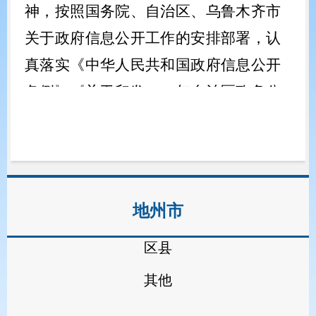
神，按照国务院、自治区
、乌鲁木齐市
关于政府信息公开工作的安排部署，
认
真落实《中华人民共和国政府信息公开
条例》《关于印发
2022
年自治区政务公
开工作要点的通知》和《关于印发
2022
年乌鲁木齐市政务公开工作要点的通
知》等文件要求，以公开促落实、强规
范、补短板、优服务，进一步提高政务
地州市
公开标准化、规范化、法治化水平。
区县
（一）主动公开。
以公开促落实，
提高政策执行力，政务公开不仅是政府
其他
信息公开，更是推动政策有效落实的重