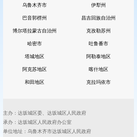
乌鲁木齐市
伊犁州
要手段。通过及时、准确、全面地公开
政策信息，让公众知晓、理解并参与到
巴音郭楞州
昌吉回族自治州
政策执行过程中来，能够有效提升政策
博尔塔拉蒙古自治州
克孜勒苏州
的透明度和执行力。
2024
年，我区积极
哈密市
吐鲁番市
拓宽公开渠道，通过政府门户网站、政
塔城地区
阿勒泰地区
务微博等载体，围绕市场监管信息、财
阿克苏地区
喀什地区
政信息、涉农补贴等群众关心关注的内
和田地区
克拉玛依市
容，主动公开政府信息
1086
条，其中概
况类信息
28
条、政务动态类信息
453
条、政务公开类信息
605
条。认真受理
主办：达坂城区委、达坂城区人民政府
承办：达坂城区人民政府办公室
群众咨询、求助和投诉等方面留言，全
单位地址：乌鲁木齐市达坂城区人民政府
年累计办理
“
区长信箱
”
留言
37
条。