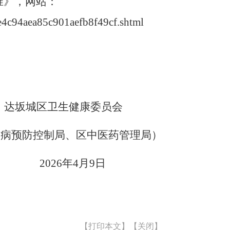
准》，网站：
4e4c94aea85c901aefb8f49cf.shtml
达坂城区卫生健康委员会
疾病预防控制局、区中医药管理局）
2026
年
4
月
9
日
【打印本文】
【关闭】