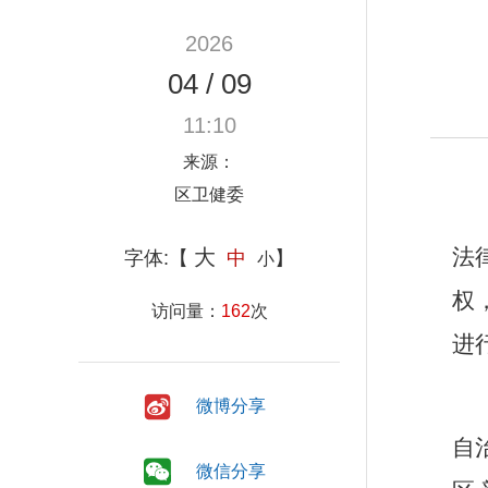
2026
04
/
09
11:10
来源：
区卫健委
法
大
字体:【
中
】
小
权
访问量：
162
次
进
微博分享
自
微信分享