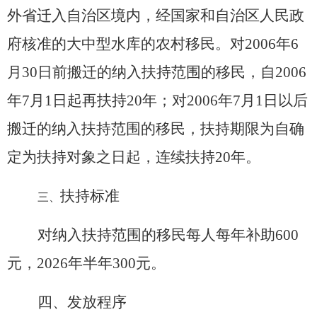
外省迁入自治区境内，经国家和自治区人民政
府核准的大中型水库的农村移民。对
2006
年
6
月
30
日前搬迁的纳入扶持范围的移民，自
2006
年
7
月
1
日起再扶持
20
年
；
对
2006
年
7
月
1
日以后
搬迁的纳入扶持范围的移民，扶持期限为自确
定为扶持对象之日起，连续扶持
20
年。
扶持标准
三、
对纳入扶持范围的移民每人每年补助
600
元
，
2026
年半年
300
元
。
四、发放程序