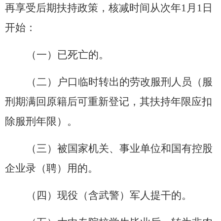
再享受后期扶持政策，核减时间从次年
1
月
1
日
开始
：
（一）
已死亡的。
（二）
户口临时转出的劳改服刑人员
（
服
刑期满回原籍后可重新登记，其扶持年限应扣
除服刑年限
）
。
（三）
被国家机关、事业单位和国有控股
企业录
（
聘
）
用的。
（四）现役（含武警）军人提干的。