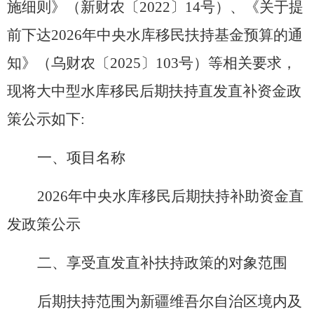
施细则》
（
新财农〔
202
2
〕
14
号
）
、《关于提
前下达
202
6
年中央水库移民扶持基金预算的通
知》
（
乌财农〔
202
5
〕
10
3
号
）
等相关要求，
现将大中型水库移民后期扶持直发直补资金政
策公示如下
:
一、项目名称
202
6
年中央水库移民后期扶持补助
资
金直
发政策公示
二、享受直发直补扶持政策的对象范围
后期扶持范
围
为新疆维吾尔自治区境内及