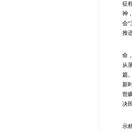
征
神
会
推
陈
命
从
篇
新
世
决
陈
示