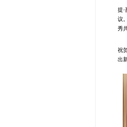
自
提
议
秀
陈
祝
出