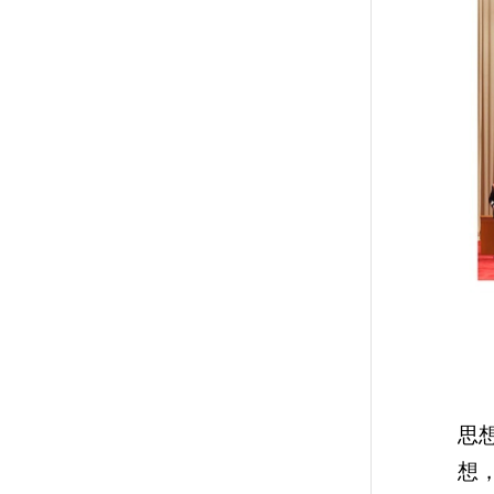
陈
思
想