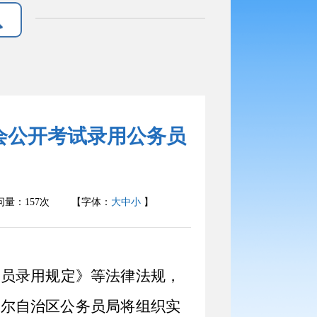
社会公开考试录用公务员
问量：
157
次
【字体：
大
中
小
】
务员录用规定》等法律法规，
吾尔自治区公务员局
将
组织实