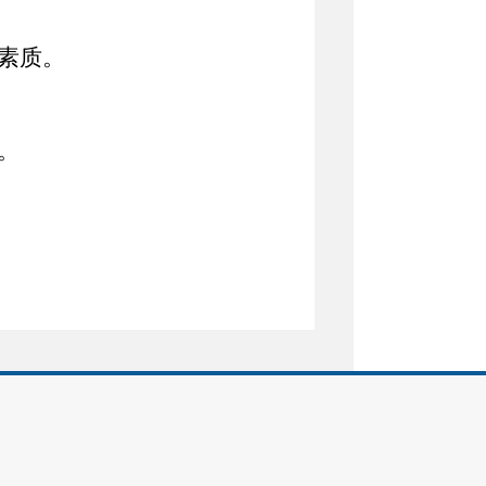
素质。
。
。
复议、行政裁决、法律顾问等
家工作人员、援疆干部
人才
、
视同关系人工作所在地户籍，
（生源）招考的职位；
曾
在新
计划、
“三支一扶”
人员（服务