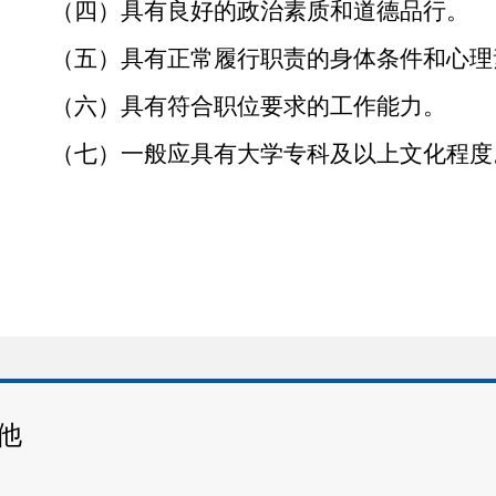
（四）
具有良好的政治素质和道德品行。
（五）
具有正常履行职责的身体条件和心理
（六）
具有符合职位要求的工作能力。
（七）
一般应具有大学专科及以上文化程度
（八）
具备拟任职位所要求的其他资格条件
报考行政机关中行政处罚决定审核、行政
职位的，应当取得法律职业资格。
驻疆部队现役军人、在新
疆
工作的各类国
新疆户籍人员的配偶
、
子女
和未婚兄弟姐妹
可
他
可报考专门面向新疆户籍（生源）或当地户籍
疆服务
或正在
新疆服务的大学生
志愿服务
西部