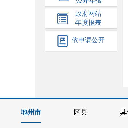
公开年报
债务信息公开
政府网站
扶贫资金公开
年度报表
+
行政权力事项
重大项目建设
依申请公开
统计信息
权责清单
涉企收费
+
重点领域信息
公共资源配置
+
公务员招考
+
政务五公开
地州市
区县
其