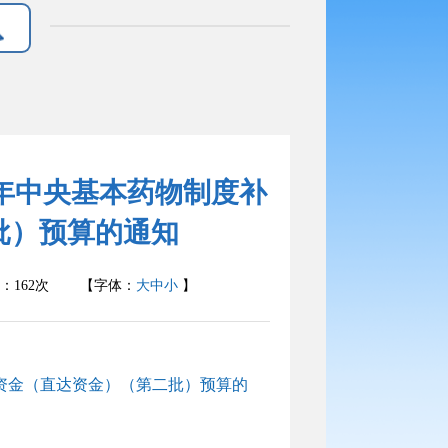
24年中央基本药物制度补
批）预算的通知
：
162
次
【字体：
大
中
小
】
补助资金（直达资金）（第二批）预算的