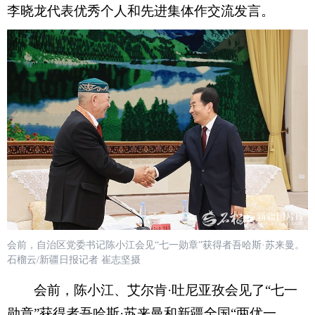
李晓龙代表优秀个人和先进集体作交流发言。
会前，自治区党委书记陈小江会见“七一勋章”获得者吾哈斯·苏来曼。
石榴云/新疆日报记者 崔志坚摄
会前，陈小江、艾尔肯·吐尼亚孜会见了“七一
勋章”获得者吾哈斯·苏来曼和新疆全国“两优一