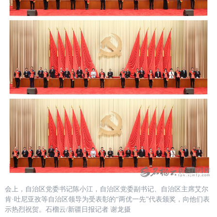
会上，自治区党委书记陈小江，自治区党委副书记、自治区主席艾尔
肯·吐尼亚孜等自治区领导为受表彰的“两优一先”代表颁奖，向他们表
示热烈祝贺。石榴云/新疆日报记者 谢龙摄