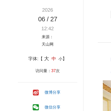
2026
06
/
27
12:42
来源：
天山网
大
字体:【
中
】
小
访问量：
37
次
微博分享
微信分享