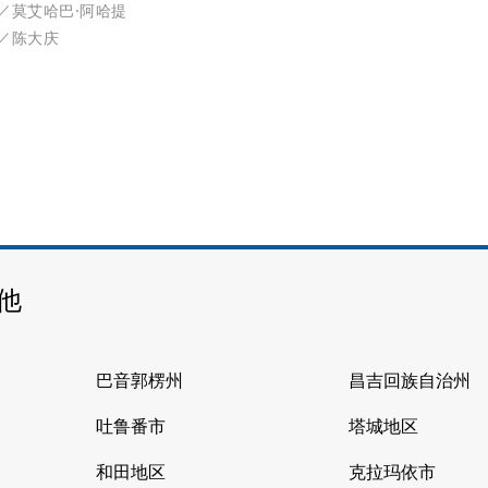
／莫艾哈巴·阿哈提
／陈大庆
他
巴音郭楞州
昌吉回族自治州
吐鲁番市
塔城地区
和田地区
克拉玛依市