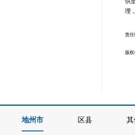
供
理
哈
责任
版权
地州市
区县
其