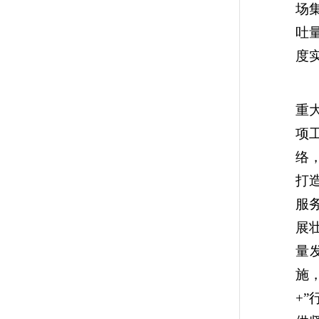
场集
吐量
度
陈
重
项
络
打
服
展
量
施
+