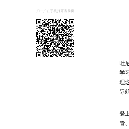
扫一扫在手机打开当前页
石
吐
学
理
际
陈
登
管