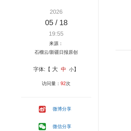
2026
05
/
18
19:55
来源：
石榴云/新疆日报原创
大
字体:【
中
】
小
访问量：
92
次
微博分享
微信分享